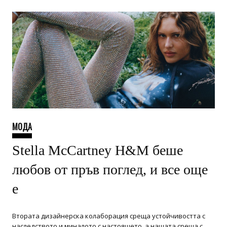
МОДА
Stella McCartney H&M беше
любов от пръв поглед, и все още
е
Втората дизайнерска колаборация среща устойчивостта с
наследството и миналото с настоящето, а нашата среща с