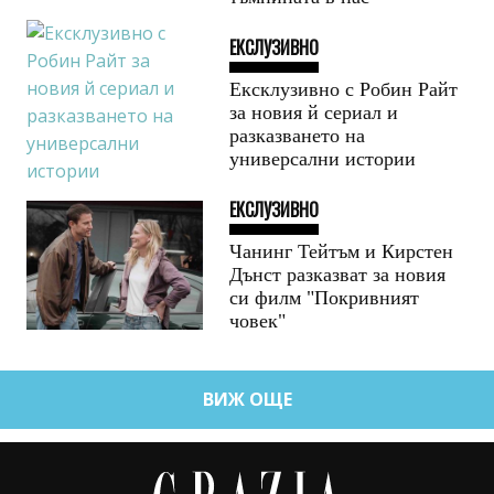
ЕКСЛУЗИВНО
Ексклузивно с Робин Райт
за новия й сериал и
разказването на
универсални истории
ЕКСЛУЗИВНО
Чанинг Тейтъм и Кирстен
Дънст разказват за новия
си филм "Покривният
човек"
ВИЖ ОЩЕ