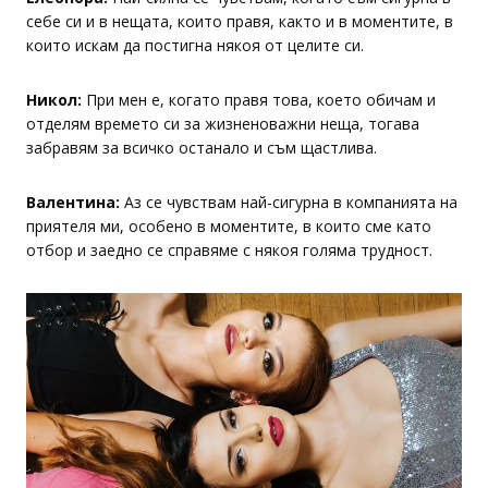
себе си и в нещата, които правя, както и в моментите, в
които искам да постигна някоя от целите си.
Никол:
При мен е, когато правя това, което обичам и
отделям времето си за жизненоважни неща, тогава
забравям за всичко останало и съм щастлива.
Валентина:
Аз се чувствам най-сигурна в компанията на
приятеля ми, особено в моментите, в които сме като
отбор и заедно се справяме с някоя голяма трудност.