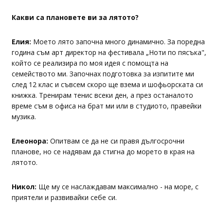
Какви са плановете ви за лятото?
Елия:
Моето лято започна много динамично. За поредна
година съм арт директор на фестивала „Ноти по пясъка",
който се реализира по моя идея с помощта на
семейството ми. Започнах подготовка за изпитите ми
след 12 клас и съвсем скоро ще взема и шофьорската си
книжка. Тренирам тенис всеки ден, а през останалото
време съм в офиса на брат ми или в студиото, правейки
музика.
Елеонора:
Опитвам се да не си правя дългосрочни
планове, но се надявам да стигна до морето в края на
лятото.
Никол:
Ще му се наслаждавам максимално - на море, с
приятели и развивайки себе си.