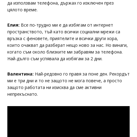
да използвам телефона, държах го изключен през
цялото време.
Елия:
Все по-трудно ми е да избягам от интернет
пространството, тъй като всички социални мрежи са
връзка с феновете, приятелите и всички други хора,
които очакват да разберат нещо ново за нас. Но винаги,
когато съм около близките ми забравям за телефона.
Най-дълго съм успявала да избягам за 2 дни.
Валентина:
Най-редовно го правя за поне ден. Рекордът
ми е три дни и то не защото не мога повече, а просто
защото работата ни изисква да сме активни
непрекъснато.