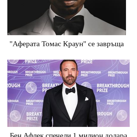
"Аферата Томас Краун" се завръща
Бен Афлек спечели 1 милион долара