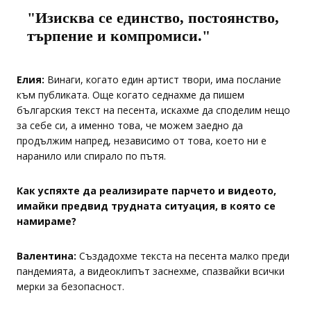
"Изисква се единство, постоянство,
търпение и компромиси."
Елия:
Винаги, когато един артист твори, има послание
към публиката. Още когато седнахме да пишем
българския текст на песента, искахме да споделим нещо
за себе си, а именно това, че можем заедно да
продължим напред, независимо от това, което ни е
наранило или спирало по пътя.
Как успяхте да реализирате парчето и видеото,
имайки предвид трудната ситуация, в която се
намираме?
Валентина:
Създадохме текста на песента малко преди
пандемията, а видеоклипът заснехме, спазвайки всички
мерки за безопасност.