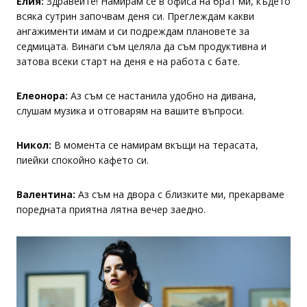
Елия:
Здравейте! Намирам се в офиса на брат ми, където
всяка сутрин започвам деня си. Преглеждам какви
ангажименти имам и си подреждам плановете за
седмицата. Винаги съм целяла да съм продуктивна и
затова всеки старт на деня е на работа с бате.
Елеонора:
Аз съм се настанила удобно на дивана,
слушам музика и отговарям на вашите въпроси.
Никол:
В момента се намирам вкъщи на терасата,
пиейки спокойно кафето си.
Валентина:
Аз съм на двора с близките ми, прекарваме
поредната приятна лятна вечер заедно.