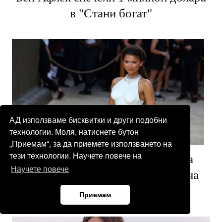
в "Стани богат"
АД използваме бисквитки и други подобни
технологии. Моля, натиснете бутон
„Приемам“, за да приемете използването на
тези технологии. Научете повече на
Най-романтичната тенденция на
Научете повече
лято 2026 е вдъхновена от Древна
Гърция
Приемам