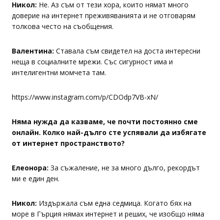
Никол:
Не. Аз съм от тези хора, които нямат много
доверие на интернет преживяванията и не отговарям
толкова често на съобщения.
Валентина:
Ставала съм свидетел на доста интересни
неща в социалните мрежи. Със сигурност има и
интелигентни момчета там.
https://www.instagram.com/p/CDOdp7VB-xN/
Няма нужда да казваме, че почти постоянно сме
онлайн. Колко най-дълго сте успявали да избягате
от интернет пространството?
Елеонора:
За съжаление, не за много дълго, рекордът
ми е един ден.
Никол:
Издържала съм една седмица. Когато бях на
море в Гърция нямах интернет и реших, че изобщо няма