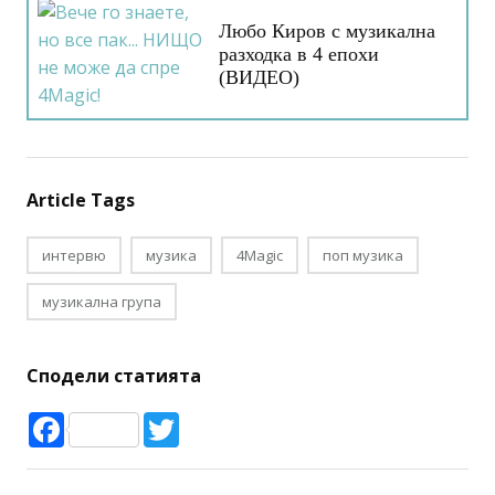
Любо Киров с музикална
разходка в 4 епохи
(ВИДЕО)
Article Tags
интервю
музика
4Magic
поп музика
музикална група
Сподели статията
Facebook
Twitter