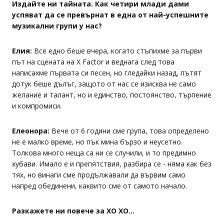
Издайте ни тайната. Как четири млади дами
успяват да се превърнат в една от най-успешните
музикални групи у нас?
Елия:
Все едно беше вчера, когато стъпихме за първи
път на сцената на X Factor и веднага след това
написахме първата си песен, но гледайки назад, пътят
дотук беше дълъг, защото от нас се изисква не само
желание и талант, но и единство, постоянство, търпение
и компромиси.
Елеонора:
Вече от 6 години сме група, това определено
не е малко време, но пък мина бързо и неусетно.
Толкова много неща са ни се случили, и то предимно
хубави. Имало е и препятствия, разбира се - няма как без
тях, но винаги сме продължавали да вървим само
напред обединени, каквито сме от самото начало.
Разкажете ни повече за XO XO…