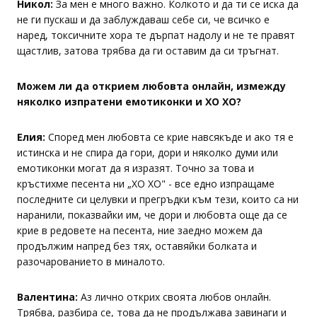
Никол:
За мен е много важно. Колкото и да ти се иска да
не ги пускаш и да заблуждаваш себе си, че всичко е
наред, токсичните хора те дърпат надолу и не те правят
щастлив, затова трябва да ги оставим да си тръгнат.
Можем ли да открием любовта онлайн, измежду
няколко изпратени емотиконки и XO XO?
Елия:
Според мен любовта се крие навсякъде и ако тя е
истинска и не спира да гори, дори и няколко думи или
емотиконки могат да я изразят. Точно за това и
кръстихме песента ни „XO XO" - все едно изпращаме
последните си целувки и прегръдки към тези, които са ни
наранили, показвайки им, че дори и любовта още да се
крие в редовете на песента, ние заедно можем да
продължим напред без тях, оставяйки болката и
разочарованието в миналото.
Валентина:
Аз лично открих своята любов онлайн.
Трябва, разбира се, това да не продължава завинаги и