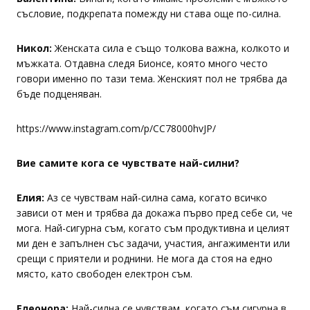
съсловие, подкрепата помежду ни става още по-силна.
Никол:
Женската сила е също толкова важна, колкото и
мъжката. Отдавна следя Бионсе, която много често
говори именно по тази тема. Женският пол не трябва да
бъде подценяван.
https://www.instagram.com/p/CC78000hvJP/
Вие самите кога се чувствате най-силни?
Елия:
Аз се чувствам най-силна сама, когато всичко
зависи от мен и трябва да докажа първо пред себе си, че
мога. Най-сигурна съм, когато съм продуктивна и целият
ми ден е запълнен със задачи, участия, ангажименти или
срещи с приятели и роднини. Не мога да стоя на едно
място, като свободен електрон съм.
Елеонора:
Най-силна се чувствам, когато съм сигурна в