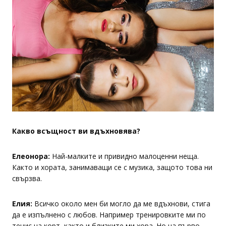
Какво всъщност ви вдъхновява?
Елеонора:
Най-малките и привидно малоценни неща.
Както и хората, занимаващи се с музика, защото това ни
свързва.
Елия:
Всичко около мен би могло да ме вдъхнови, стига
да е изпълнено с любов. Например тренировките ми по
тенис на корт, както и близките ми хора. Но на първо