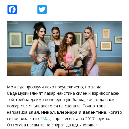
Facebook
Twitter
Може да прозвучи леко преувеличено, но за да
бъде музикалният пазар наистина силен и взривоопасен,
той трябва да има поне една girl банда, която да пали
пожар със стъпването си на сцената. Точно това
направиха
Елия, Никол, Елеонора и Валентина
, когато
се появиха като
4Magic
през есента на 2017 година.
Оттогава насам те не спират да вдъхновяват