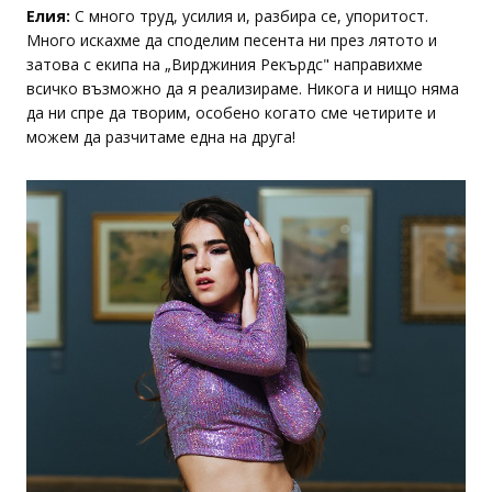
Елия:
С много труд, усилия и, разбира се, упоритост.
Много искахме да споделим песента ни през лятото и
затова с екипа на „Вирджиния Рекърдс" направихме
всичко възможно да я реализираме. Никога и нищо няма
да ни спре да творим, особено когато сме четирите и
можем да разчитаме една на друга!