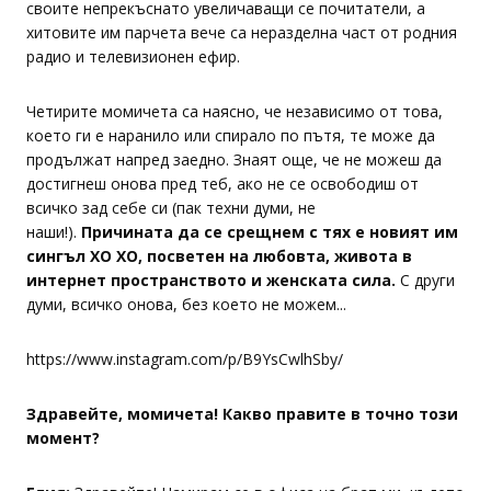
своите непрекъснато увеличаващи се почитатели, а
хитовите им парчета вече са неразделна част от родния
радио и телевизионен ефир.
Четирите момичета са наясно, че независимо от това,
което ги е наранило или спирало по пътя, те може да
продължат напред заедно. Знаят още, че не можеш да
достигнеш онова пред теб, ако не се освободиш от
всичко зад себе си (пак техни думи, не
наши!).
Причината да се срещнем с тях е новият им
сингъл XO XO, посветен на любовта, живота в
интернет пространството и женската сила.
С други
думи, всичко онова, без което не можем...
https://www.instagram.com/p/B9YsCwlhSby/
Здравейте, момичета! Какво правите в точно този
момент?