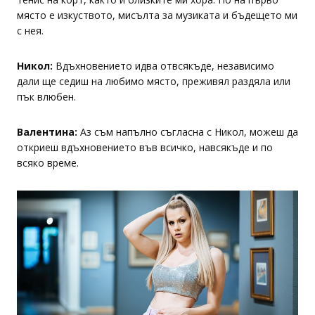
място е изкуството, мисълта за музиката и бъдещето ми
с нея.
Никол:
Вдъхновението идва отвсякъде, независимо
дали ще седиш на любимо място, преживял раздяла или
пък влюбен.
Валентина:
Аз съм напълно съгласна с Никол, можеш да
откриеш вдъхновението във всичко, навсякъде и по
всяко време.