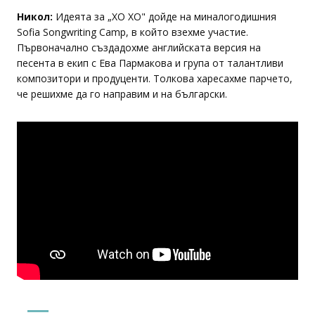
Никол:
Идеята за „ХО ХО" дойде на миналогодишния
Sofia Songwriting Camp, в който взехме участие.
Първоначално създадохме английската версия на
песента в екип с Ева Пармакова и група от талантливи
композитори и продуценти. Толкова харесахме парчето,
че решихме да го направим и на български.