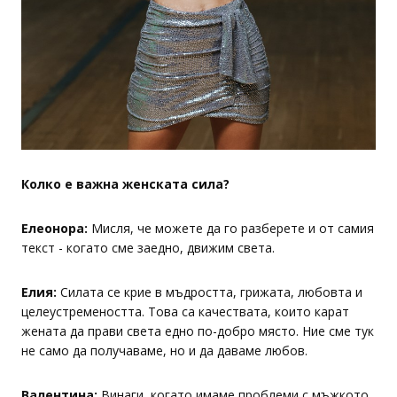
Колко е важна женската сила?
Елеонора:
Мисля, че можете да го разберете и от самия
текст - когато сме заедно, движим света.
Елия:
Силата се крие в мъдростта, грижата, любовта и
целеустремеността. Това са качествата, които карат
жената да прави света едно по-добро място. Ние сме тук
не само да получаваме, но и да даваме любов.
Валентина:
Винаги, когато имаме проблеми с мъжкото