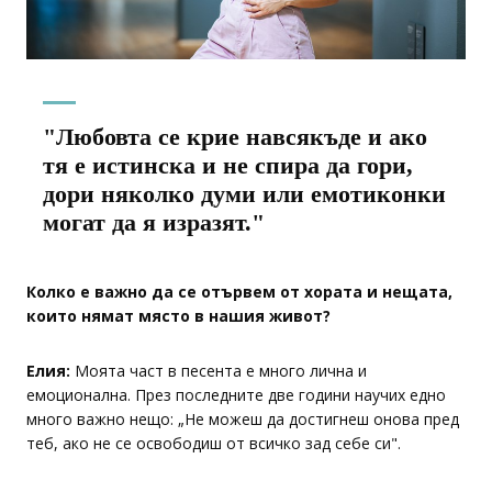
"Любовта се крие навсякъде и ако
тя е истинска и не спира да гори,
дори няколко думи или емотиконки
могат да я изразят."
Колко е важно да се отървем от хората и нещата,
които нямат място в нашия живот?
Елия:
Моята част в песента е много лична и
емоционална. През последните две години научих едно
много важно нещо: „Не можеш да достигнеш онова пред
теб, ако не се освободиш от всичко зад себе си".