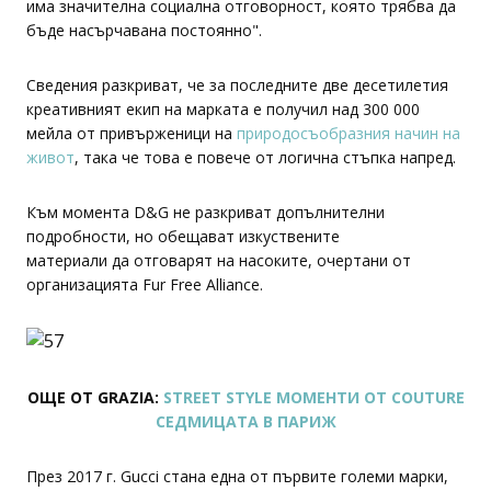
има значителна социална отговорност, която трябва да
бъде насърчавана постоянно".
Сведения разкриват, че за последните две десетилетия
креативният екип на марката е получил над 300 000
мейла от привърженици на
природосъобразния начин на
живот
, така че това е повече от логична стъпка напред.
Към момента D&G не разкриват допълнителни
подробности, но обещават изкуствените
материали да отговарят на насоките, очертани от
организацията Fur Free Alliance.
ОЩЕ ОТ GRAZIA:
STREET STYLE МОМЕНТИ ОТ COUTURE
СЕДМИЦАТА В ПАРИЖ
През 2017 г. Gucci стана една от първите големи марки,