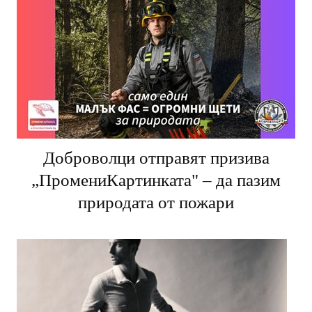
Доброволци отправят призива
„ПромениКартинката" – да пазим
природата от пожари