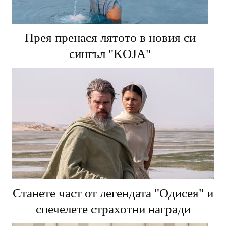
Прея пренася лятото в новия си
сингъл "KOJA"
Станете част от легендата "Одисея" и
спечелете страхотни награди