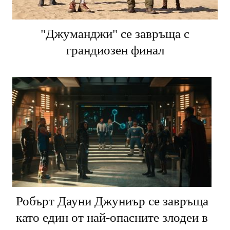
"Джуманджи" се завръща с
грандиозен финал
Робърт Дауни Джуниър се завръща