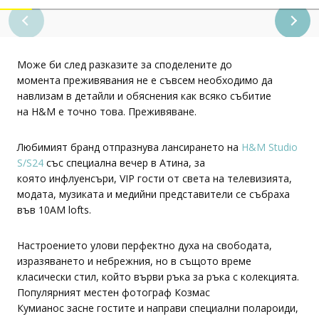
Може би след разказите за споделените до
момента преживявания не е съвсем необходимо да
навлизам в детайли и обяснения как всяко събитие
на H&M е точно това. Преживяване.
Любимият бранд отпразнува лансирането на
H&M Studio
S/S24
със специална вечер в Атина, за
която инфлуенсъри, VIP гости от света на телевизията,
модата, музиката и медийни представители се събраха
във 10AM lofts.
Настроението улови перфектно духа на свободата,
изразяването и небрежния, но в същото време
класически стил, който върви ръка за ръка с колекцията.
Популярният местен фотограф Козмас