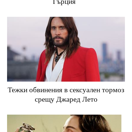
лято 2026 е вдъхновена от Древна
Гърция
Тежки обвинения в сексуален тормоз
срещу Джаред Лето