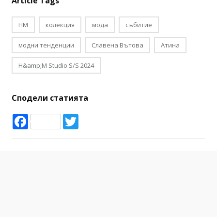
Article Tags
HM
колекция
мода
събитие
модни тенденции
Славена Вътова
Атина
H&amp;M Studio S/S 2024
Сподели статията
Facebook
Twitter