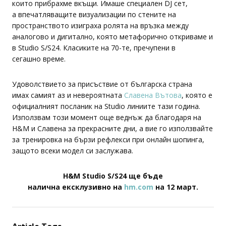
Кумианос засне гостите и направи специални полароиди,
които прибрахме вкъщи. Имаше специален DJ сет,
а впечатляващите визуализации по стените на
пространството изиграха ролята на връзка между
аналогово и дигитално, която метафорично откриваме и
в Studio S/S24. Класиките на 70-те, пречупени в
сегашно време.
Удоволствието за присъствие от българска страна
имах самият аз и невероятната
Славена Вътова
, която е
официалният посланик на Studio линиите тази година.
Използвам този момент още веднъж да благодаря на
H&M и Славена за прекрасните дни, а вие го използвайте
за тренировка на бързи рефлекси при онлайн шопинга,
защото всеки модел си заслужава.
H&M Studio S/S24 ще бъде
налична ексклузивно на
hm.com
на 12 март.