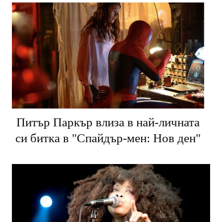
Питър Паркър влиза в най-личната
си битка в "Спайдър-мен: Нов ден"