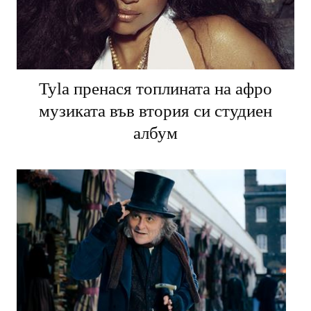
Tyla пренася топлината на афро
музиката във втория си студиен
албум