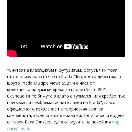
"Синтез на класицизъм и футуризъм, фокусът ни този
път е върху новата чанта Prada Cleo, която дебютира в
шоуто Prada Multiple Views SS21 и е част от
колекцията ни дамски дрехи за пролет/лято 2021.
Скъпоценните бижута в злато с турмалин или сребро пък
преосмислят емблематичните линии на Prada", гласи
официалното изявление на творческия екип за
кампанията, заснета в изолирана вила в Италия и водена
от Фрея Беха Ериксен, една от музите на покойния
Карл
Лагерфелд
.