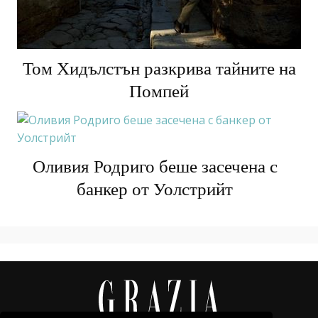
Том Хидълстън разкрива тайните на
Помпей
Оливия Родриго беше засечена с
банкер от Уолстрийт