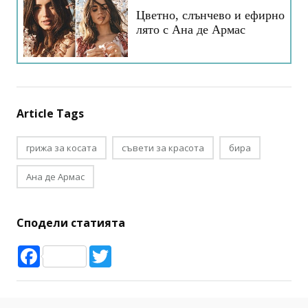
Цветно, слънчево и ефирно
лято с Ана де Армас
Article Tags
грижа за косата
съвети за красота
бира
Ана де Армас
Сподели статията
Facebook
Twitter