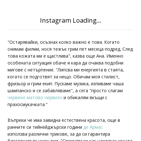
"Остарявайки, осъзнах колко важно е това. Когато
снимам филми, нося тежък грим пет месеца подред. След
това кожата ми е щастлива", казва още Ана. Именно
особената ситуация обаче я кара да очаква подобни
мигове с нетърпение. "Липсва ми енергията в стаята,
когато се подготвят за нещо. Обичам моя стилист,
фризьор и грим екип. Пускаме музика, изпиваме чаша
шампанско и се забавляваме", а сега "просто слагам
червено матово червило
и обикалям вкъщи с
прахосмукачката."
Въпреки че има завидна естествена красота, още в
ранните си тийнейджърски години
де Армас
използва различни трикове, за да си гарантира
блестящия външен вид. "Спомням си как накисвах косата