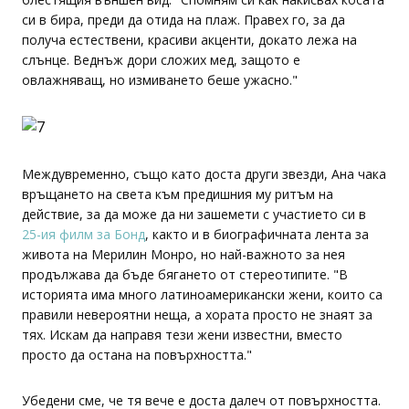
си в бира, преди да отида на плаж. Правех го, за да
получа естествени, красиви акценти, докато лежа на
слънце. Веднъж дори сложих мед, защото е
овлажняващ, но измиването беше ужасно."
Междувременно, също като доста други звезди, Ана чака
връщането на света към предишния му ритъм на
действие, за да може да ни зашемети с участието си в
25-ия филм за Бонд
, както и в биографичната лента за
живота на Мерилин Монро, но най-важното за нея
продължава да бъде бягането от стереотипите. "В
историята има много латиноамерикански жени, които са
правили невероятни неща, а хората просто не знаят за
тях. Искам да направя тези жени известни, вместо
просто да остана на повърхността."
Убедени сме, че тя вече е доста далеч от повърхността.