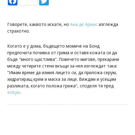
Говорете, каквото искате, но
Ана де Армас
изглежда
страхотно.
Когато е у дома, бъдещето момиче на Бонд
предпочита почивка от грима и оставя кожата си да
бъде "много щастлива". Повечето мигове, прекарани
между четирите стени вкъщи за нея изглеждат така:
"Имам време да измия лицето си, да приложа серум,
хидратиращ крем и маска за лице. Виждам и усещам
разликата, когато положа грижа", споделя тя пред
InStyle
.