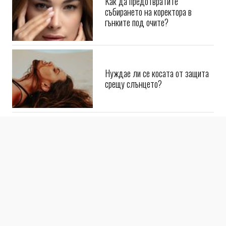
Как да предотвратите
събирането на коректора в
гънките под очите?
Нуждае ли се косата от защита
срещу слънцето?