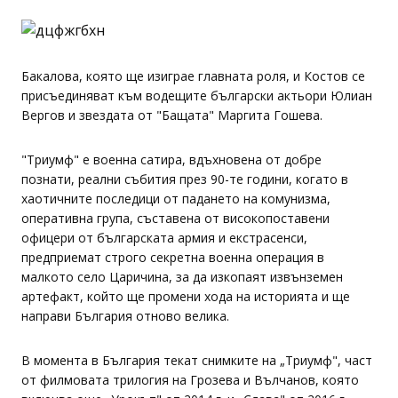
Бакалова, която ще изиграе главната роля, и Костов се
присъединяват към водещите български актьори Юлиан
Вергов и звездата от "Бащата" Маргита Гошева.
"Триумф" е военна сатира, вдъхновена от добре
познати, реални събития през 90-те години, когато в
хаотичните последици от падането на комунизма,
оперативна група, съставена от високопоставени
офицери от българската армия и екстрасенси,
предприемат строго секретна военна операция в
малкото село Царичина, за да изкопаят извънземен
артефакт, който ще промени хода на историята и ще
направи България отново велика.
В момента в България текат снимките на „Триумф", част
от филмовата трилогия на Грозева и Вълчанов, която