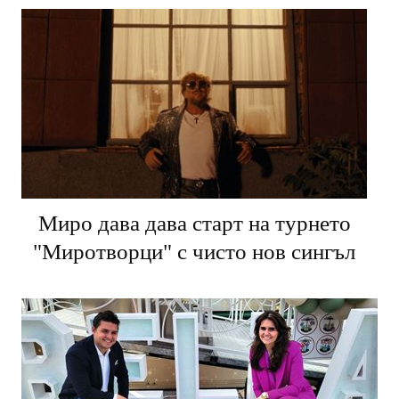
Миро дава дава старт на турнето
"Миротворци" с чисто нов сингъл