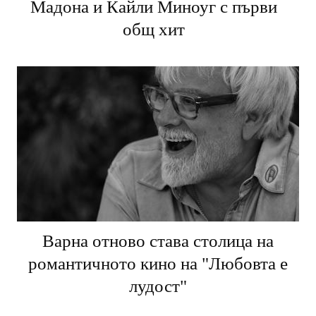
Мадона и Кайли Миноуг с първи
общ хит
Варна отново става столица на
романтичното кино на "Любовта е
лудост"