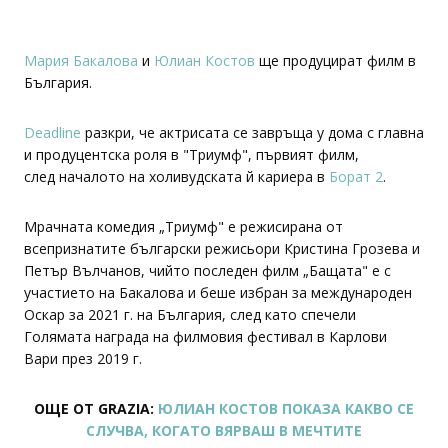
Мария Бакалова
и
Юлиан Костов
ще продуцират филм в
България.
Deadline
разкри, че актрисата се завръща у дома с главна
и продуцентска роля в "Триумф", първият филм,
след началото на холивудската й кариера в
Борат 2
.
Мрачната комедия „Триумф" е режисирана от
всепризнатите български режисьори Кристина Грозева и
Петър Вълчанов, чийто последен филм „Бащата" е с
участието на Бакалова и беше избран за международен
Оскар за 2021 г. на България, след като спечели
Голямата награда на филмовия фестивал в Карлови
Вари през 2019 г.
ОЩЕ ОТ GRAZIA:
ЮЛИАН КОСТОВ ПОКАЗА КАКВО СЕ
СЛУЧВА, КОГАТО ВЯРВАШ В МЕЧТИТЕ