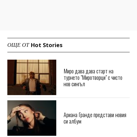
Hot Stories
ОЩЕ ОТ
Миро дава дава старт на
турнето "Миротворци" с чисто
нов сингъл
Ариана Гранде представи новия
си албум