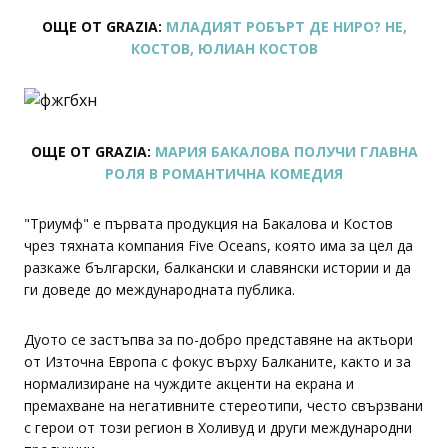
ОЩЕ ОТ GRAZIA:
МЛАДИЯТ РОБЪРТ ДЕ НИРО? НЕ,
КОСТОВ, ЮЛИАН КОСТОВ
ОЩЕ ОТ GRAZIA:
МАРИЯ БАКАЛОВА ПОЛУЧИ ГЛАВНА
РОЛЯ В РОМАНТИЧНА КОМЕДИЯ
"Триумф" е първата продукция на Бакалова и Костов
чрез тяхната компания Five Oceans, която има за цел да
разкаже български, балкански и славянски истории и да
ги доведе до международната публика.
Дуото се застъпва за по-добро представяне на актьори
от Източна Европа с фокус върху Балканите, както и за
нормализиране на чуждите акценти на екрана и
премахване на негативните стереотипи, често свързвани
с герои от този регион в Холивуд и други международни