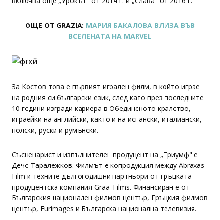
включва още „Урокът" от 2014 г. и „Слава" от 2016 г.
ОЩЕ ОТ GRAZIA:
МАРИЯ БАКАЛОВА ВЛИЗА ВЪВ
ВСЕЛЕНАТА НА MARVEL
За Костов това е първият игрален филм, в който играе
на родния си български език, след като през последните
10 години изгради кариера в Обединеното кралство,
играейки на английски, както и на испански, италиански,
полски, руски и румънски.
Съсценарист и изпълнителен продуцент на „Триумф" е
Дечо Таралежков. Филмът е копродукция между Abraxas
Film и техните дългогодишни партньори от гръцката
продуцентска компания Graal Films. Финансиран е от
Българския национален филмов център, Гръцкия филмов
център, Eurimages и Българска национална телевизия.