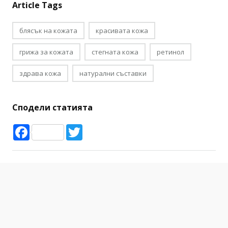
Article Tags
блясък на кожата
красивата кожа
грижа за кожата
стегната кожа
ретинол
здрава кожа
натурални съставки
Сподели статията
Facebook
Twitter