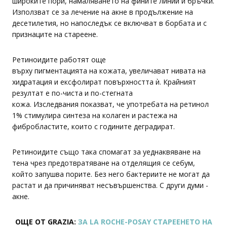
широките пори, намаляването на фините линии и бръчки.
Използват се за лечение на акне в продължение на
десетилетия, но напоследък се включват в борбата и с
признаците на стареене.
Ретиноидите работят още
върху пигментацията на кожата, увеличават нивата на
хидратация и ексфолират повърхността ѝ. Крайният
резултат е по-чиста и по-стегната
кожа. Изследвания показват, че употребата на ретинол
1% стимулира синтеза на колаген и растежа на
фибробластите, които с годините деградират.
Ретиноидите също така спомагат за уеднаквяване на
тена чрез предотвратяване на отделящия се себум,
който запушва порите. Без него бактериите не могат да
растат и да причиняват несъвършенства. С други думи -
акне.
ОЩЕ ОТ GRAZIA:
ЗА LA ROCHE-POSAY СТАРЕЕНЕТО НА