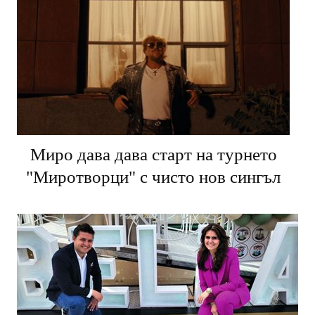
Миро дава дава старт на турнето
"Миротворци" с чисто нов сингъл