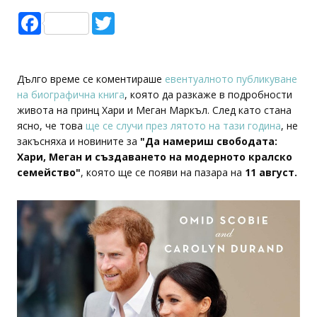
Facebook
Twitter
Дълго време се коментираше
евентуалното публикуване
на биографична книга
, която да разкаже в подробности
живота на принц Хари и Меган Маркъл. След като стана
ясно, че това
ще се случи през лятото на тази година
, не
закъсняха и новините за
"Да намериш свободата:
Хари, Меган и създаването на модерното кралско
семейство"
, която ще се появи на пазара на
11 август.