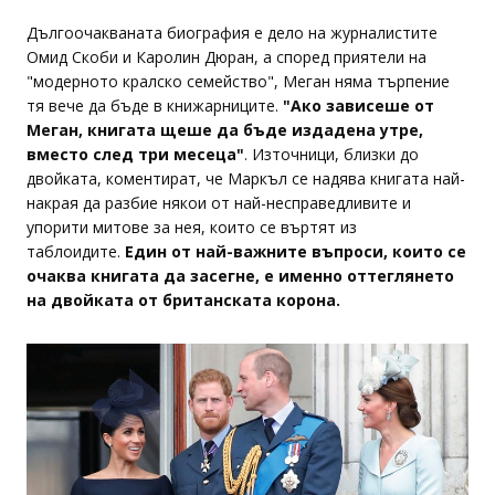
Дългоочакваната биография е дело на журналистите
Омид Скоби и Каролин Дюран, а според приятели на
"модерното кралско семейство", Меган няма търпение
тя вече да бъде в книжарниците.
"Ако зависеше от
Меган, книгата щеше да бъде издадена утре,
вместо след три месеца"
. Източници, близки до
двойката, коментират, че Маркъл се надява книгата най-
накрая да разбие някои от най-несправедливите и
упорити митове за нея, които се въртят из
таблоидите.
Един от най-важните въпроси, които се
очаква книгата да засегне, е именно оттеглянето
на двойката от британската корона.