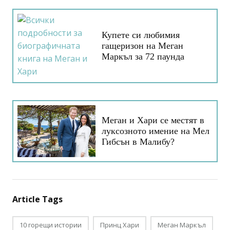
Купете си любимия
гащеризон на Меган
Маркъл за 72 паунда
Меган и Хари се местят в
луксозното имение на Мел
Гибсън в Малибу?
Article Tags
10 горещи истории
Принц Хари
Меган Маркъл