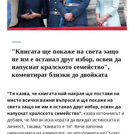
"Книгата ще покаже на света защо
не им е останал друг избор, освен да
напуснат кралското семейство",
коментират близки до двойката
"Тя казва, че книгата най-накрая ще постави на
място всички важни въпроси и ще покаже на
света защо не им е останал друг избор, освен да
напуснат кралското семейство"
, казва източникът и
добавя, че Меган иска хората да виждат истинската ѝ
личност, такава, "каквато е тя". Вече започна
циркулацията на коментари, че херцогинята на Съсекс