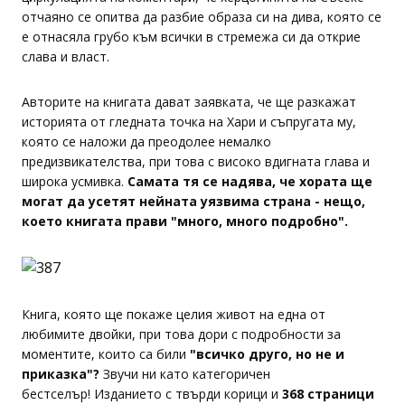
отчаяно се опитва да разбие образа си на дива, която се
е отнасяла грубо към всички в стремежа си да открие
слава и власт.
Авторите на книгата дават заявката, че ще разкажат
историята от гледната точка на Хари и съпругата му,
която се наложи да преодолее немалко
предизвикателства, при това с високо вдигната глава и
широка усмивка.
Самата тя се надява, че хората ще
могат да усетят нейната уязвима страна - нещо,
което книгата прави "много, много подробно".
Книга, която ще покаже целия живот на една от
любимите двойки, при това дори с подробности за
моментите, които са били
"всичко друго, но не и
приказка"?
Звучи ни като категоричен
бестселър! Изданието с твърди корици и
368 страници