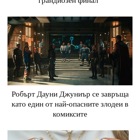
грандиозен финал
Робърт Дауни Джуниър се завръща
като един от най-опасните злодеи в
комиксите