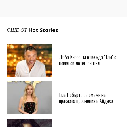
Hot Stories
ОЩЕ ОТ
Любо Киров ни отвежда "Там" с
новия си летен сингъл
Ема Робъртс се омъжи на
приказна церемония в Айдахо