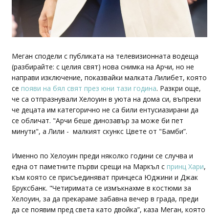
Меган сподели с публиката на телевизионната водеща
(разбирайте: с целия свят) нова снимка на Арчи, но не
направи изключение, показвайки малката Лилибет, която
се
появи на бял свят през юни тази година
. Разкри още,
че са отпразнували Хелоуин в уюта на дома си, въпреки
че децата им категорично не са били ентусиазирани да
се обличат. "Арчи беше динозавър за може би пет
минути", а Лили - малкият скункс Цвете от "Бамби”.
Именно по Хелоуин преди няколко години се случва и
една от паметните първи срещи на Маркъл с
принц Хари
,
към която се присъединяват принцеса Юджини и Джак
Бруксбанк. "Четиримата се измъкнахме в костюми за
Хелоуин, за да прекараме забавна вечер в града, преди
да се появим пред света като двойка”, каза Меган, която