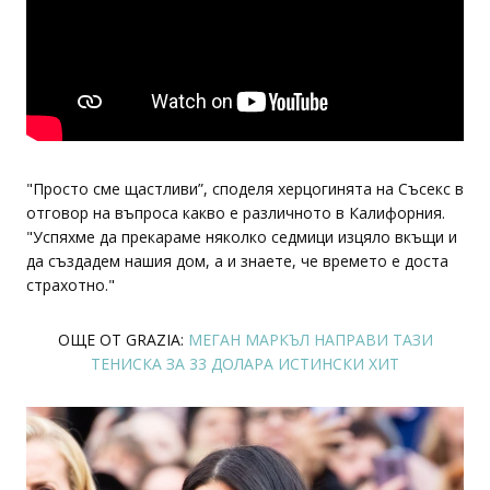
"Просто сме щастливи”, споделя херцогинята на Съсекс в
отговор на въпроса какво е различното в Калифорния.
"Успяхме да прекараме няколко седмици изцяло вкъщи и
да създадем нашия дом, а и знаете, че времето е доста
страхотно."
ОЩЕ ОТ GRAZIA:
МЕГАН МАРКЪЛ НАПРАВИ ТАЗИ
ТЕНИСКА ЗА 33 ДОЛАРА ИСТИНСКИ ХИТ