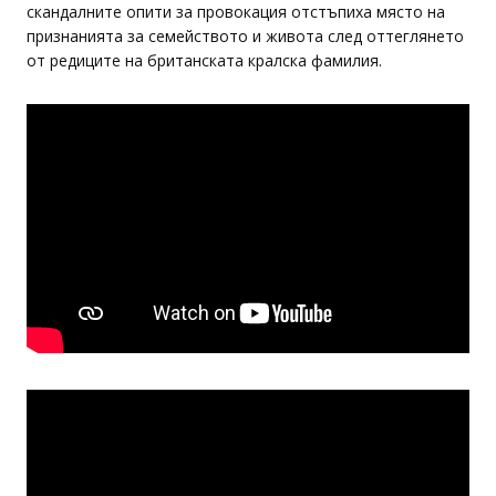
скандалните опити за провокация отстъпиха място на
признанията за семейството и живота след оттеглянето
от редиците на британската кралска фамилия.