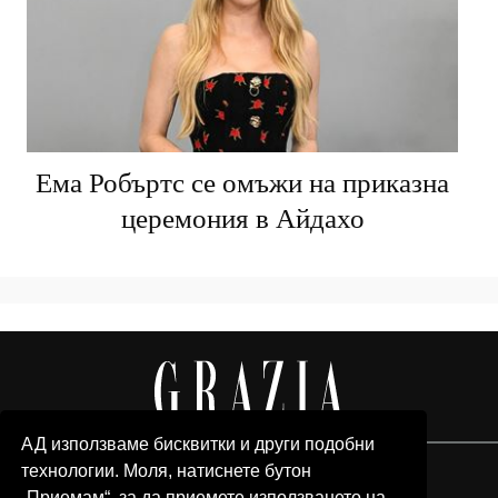
Ема Робъртс се омъжи на приказна
церемония в Айдахо
АД използваме бисквитки и други подобни
технологии. Моля, натиснете бутон
„Приемам“, за да приемете използването на