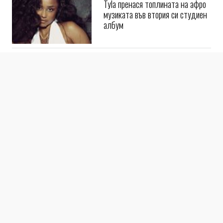
Tyla пренася топлината на афро
музиката във втория си студиен
албум