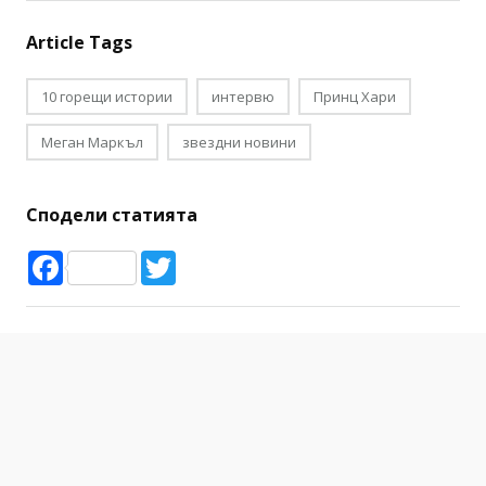
Article Tags
10 горещи истории
интервю
Принц Хари
Меган Маркъл
звездни новини
Сподели статията
Facebook
Twitter