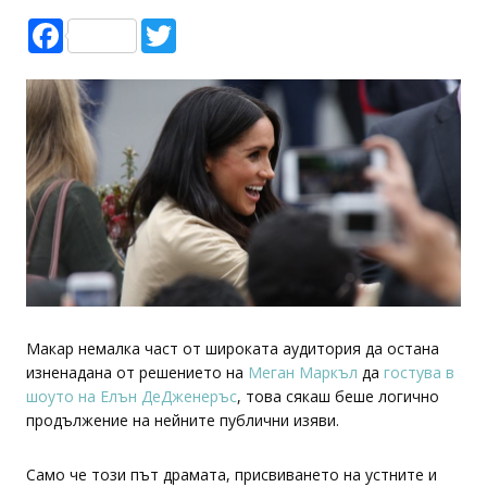
Facebook
Twitter
Макар немалка част от широката аудитория да остана
изненадана от решението на
Меган Маркъл
да
гостува в
шоуто на Елън ДеДженеръс
, това сякаш беше логично
продължение на нейните публични изяви.
Само че този път драмата, присвиването на устните и