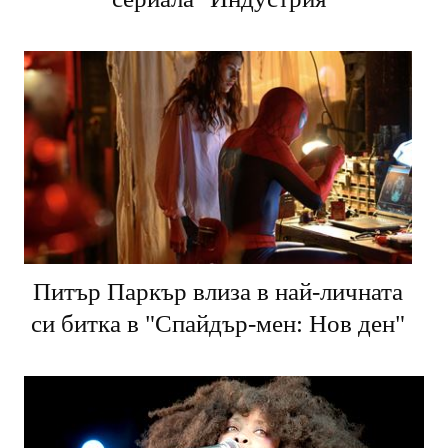
Питър Паркър влиза в най-личната
си битка в "Спайдър-мен: Нов ден"