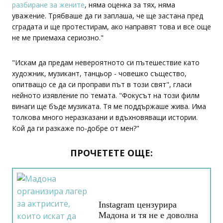
разбиране за жените
, няма оценка за тях, няма
уважение. Трябваше да ги заплаша, че ще застана пред
сградата и ще протестирам, ако направят това и все още
не ме приемаха сериозно."
"Искам да предам невероятното си пътешествие като
художник, музикант, танцьор - човешко същество,
опитващо се да си проправи път в този свят", гласи
нейното изявление по темата. "Фокусът на този филм
винаги ще бъде музиката. Тя ме поддържаше жива. Има
толкова много неразказани и вдъхновяващи истории.
Кой да ги разкаже по-добре от мен?"
ПРОЧЕТЕТЕ ОЩЕ:
Instagram цензурира
Мадона и тя не е доволна