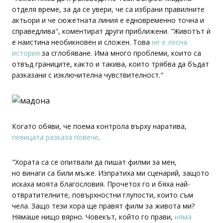
отделя време, за да се увери, че са избрани правилните
актьори и че сюжетната линия е едновременно точна и
справедлива", коментират други приближени. "Животът ѝ
е наистина необикновен и сложен. Това
не е лесна
история
за сглобяване. Има много проблеми, които са
отвъд границите, както и такива, които трябва да бъдат
разказани с изключителна чувствителност."
Когато обяви, че поема контрола върху наратива,
певицата разказа повече
.
"Хората са се опитвали да пишат филми за мен,
но винаги са били мъже. Изпратиха ми сценарий, защото
искаха моята благословия. Прочетох го и бяха най-
отвратителните, повърхностни глупости, които съм
чела. Защо тези хора ще правят филм за живота ми?
Нямаше нищо вярно. Човекът, който го прави,
няма