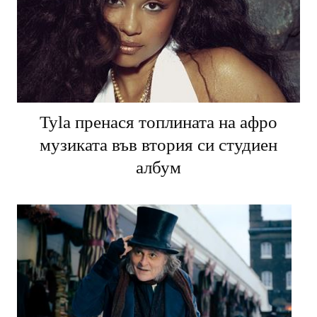
Tyla пренася топлината на афро
музиката във втория си студиен
албум