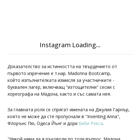
Доказателство за истинността на твърдението от
първото изречение е т.нар. Madonna Bootcamp,
който изпълнителката измисля за участничките -
буквален лагер, включващ "изтощителни" сесии с
хореографа на Мадона, както и със самата нея.
За главната роля се спрягат имената на Джулия Гарнър,
която не може да сте пропуснали в "Inventing Anna",
Флорънс Пю, Одеса Йънг и дори
Биби Рекса
.
"Никой няма да я ръководи по този въпрос. Мадона