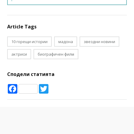
Article Tags
10 горещи истории
мадона
звездни новини
актриси
биографичен филм
Сподели статията
Facebook
Twitter