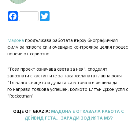
Facebook
Twitter
Мадона
продължава работата върху биографичния
филм за живота си и очевидно контролира целия процес
повече от сериозно.
"Този проект означава света за нея", споделят
запознати с кастингите за така желаната главна роля.
"Тя влага сърцето и душата си в това и е решена да
го направи толкова успешен, колкото Елтън Джон успя с
"Rocketman".
ОЩЕ ОТ GRAZIA:
МАДОНА Е ОТКАЗАЛА РАБОТА С
ДЕЙВИД ГЕТА... ЗАРАДИ ЗОДИЯТА МУ?