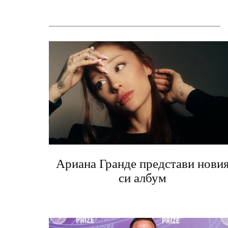
Ариана Гранде представи нови
си албум