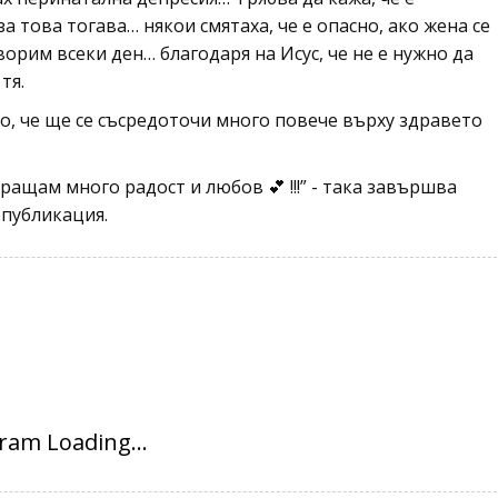
а това тогава… някои смятаха, че е опасно, ако жена се
оворим всеки ден… благодаря на Исус, че не е нужно да
тя.
о, че ще се съсредоточи много повече върху здравето
Изпращам много радост и любов 💕 !!!” - така завършва
 публикация.