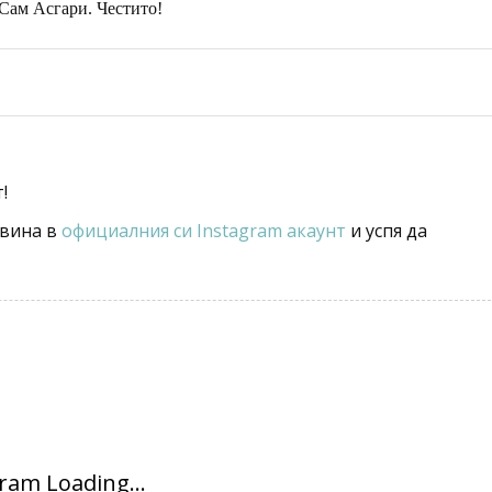
 Сам Асгари. Честито!
!
овина в
официалния си Instagram акаунт
и успя да