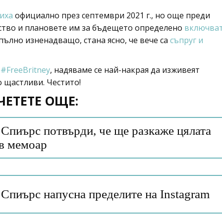
иха
официално през септември 2021 г., но още преди
ейство и плановете им за бъдещето определено
включва
апълно изненадващо, стана ясно, че вече са
съпруг и
#FreeBritney
, надяваме се най-накрая да изживеят
о щастливи. Честито!
ЧЕТЕТЕ ОЩЕ:
Спиърс потвърди, че ще разкаже цялата
 в мемоар
Спиърс напусна пределите на Instagram