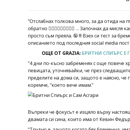
"Отслабнах толкова много, за да отида на 
обратно 🤷🏼‍♀️🤷🏼‍♀️🤷🏼‍♀️ … Започнах да мис
просто съм преяла. 🤪 !!! Взех си тест за б
описанието под последния social media пост
ОЩЕ ОТ GRAZIA:
БРИТНИ СПИЪРС Е 
"4 дни по-късно забременях с още повече хр
певицата, уточнявайки, че през следващите
пределите на дома си, защото е наясно, че
коремче, "което вече имам.”
Въпреки че фокусът е изцяло върху настоя
двамата си сина, които има от Кевин Федър
"Трудно е, защото когато бях бременна, им