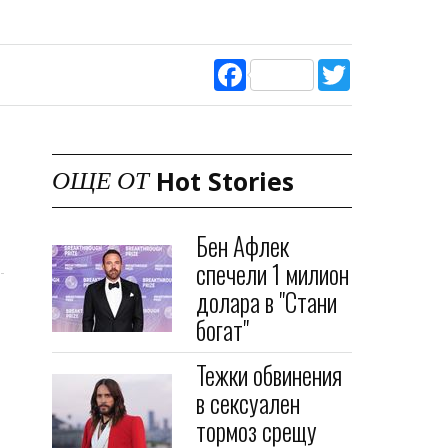
Facebook
Twitter
Hot Stories
ОЩЕ ОТ
Бен Афлек
спечели 1 милион
долара в "Стани
богат"
Тежки обвинения
в сексуален
тормоз срещу