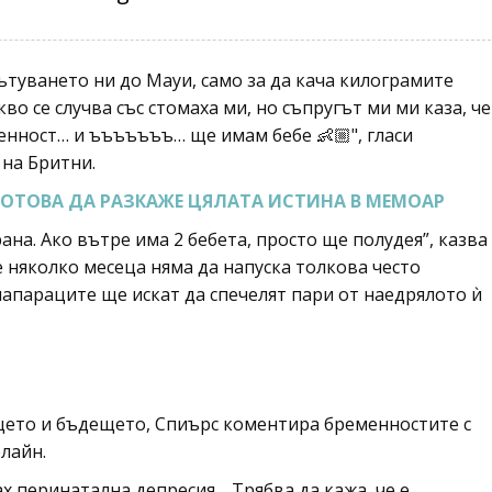
пътуването ни до Мауи, само за да кача килограмите
ля какво се случва със стомаха ми, но съпругът ми ми каза, че
ременност… и ъъъъъъъ… ще имам бебе 👶🏼", гласи
 на Бритни.
ГОТОВА ДА РАЗКАЖЕ ЦЯЛАТА ИСТИНА В МЕМОАР
ана. Ако вътре има 2 бебета, просто ще полудея”, казва
 няколко месеца няма да напуска толкова често
 папараците ще искат да спечелят пари от наедрялото ѝ
щето и бъдещето, Спиърс коментира бременностите с
лайн.
ах перинатална депресия… Трябва да кажа, че е