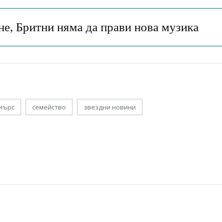
 не, Бритни няма да прави нова музика
иърс
семейство
звездни новини