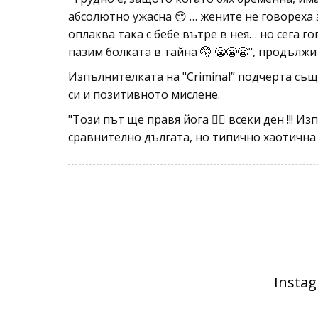
абсолютно ужасна 😔 … жените не говореха з
оплаква така с бебе вътре в нея… но сега г
пазим болката в тайна 🤫 😬😬😬", продължи 
Изпълнителката на "Criminal” подчерта същ
си и позитивното мислене.
"Този път ще правя йога 🧘‍♀️ всеки ден !!! 
сравнително дългата, но типично хаотична