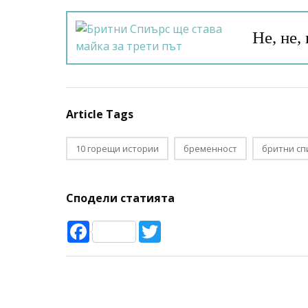
Не, не,
Article Tags
10 горещи истории
бременност
бритни сп
Сподели статията
Facebook
Twitter