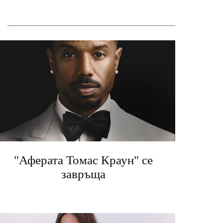
"Аферата Томас Краун" се
завръща