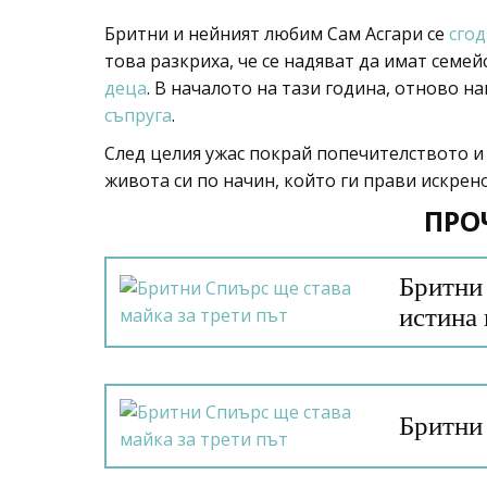
Бритни и нейният любим Сам Асгари се
сгод
това разкриха, че се надяват да имат сем
деца
. В началото на тази година, отново н
съпруга
.
След целия ужас покрай попечителството и
живота си по начин, който ги прави искрен
ПРО
Бритни 
истина
Бритни 