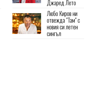
Джаред Лето
Любо Киров ни
отвежда "Там" с
новия си летен
сингъл