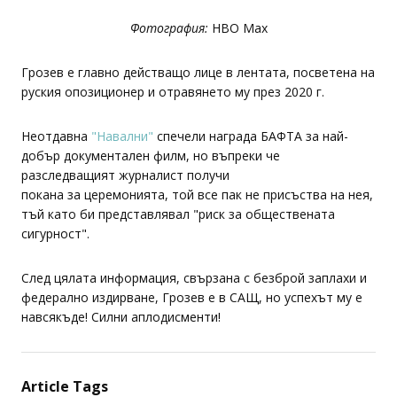
Фотография:
HBO Max
Грозев е главно действащо лице в лентата, посветена на
руския опозиционер и отравянето му през 2020 г.
Неотдавна
"Навални"
спечели награда БАФТА за най-
добър документален филм, но въпреки че
разследващият журналист получи
покана за церемонията, той все пак не присъства на нея,
тъй като би представлявал "риск за обществената
сигурност".
След цялата информация, свързана с безброй заплахи и
федерално издирване, Грозев е в САЩ, но успехът му е
навсякъде! Силни аплодисменти!
Article Tags