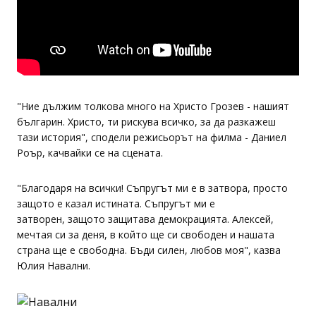
"Ние дължим толкова много на Христо Грозев - нашият
българин. Христо, ти рискува всичко, за да разкажеш
тази история", сподели режисьорът на филма - Даниел
Роър, качвайки се на сцената.
"Благодаря на всички! Съпругът ми е в затвора, просто
защото е казал истината. Съпругът ми е
затворен, защото защитава демокрацията. Алексей,
мечтая си за деня, в който ще си свободен и нашата
страна ще е свободна. Бъди силен, любов моя", казва
Юлия Навални.