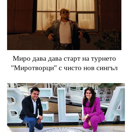
Миро дава дава старт на турнето
"Миротворци" с чисто нов сингъл