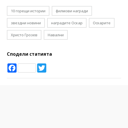
10 горещи истории
филмови награди
звездни новини
наградите Оскар
Оскарите
Христо Грозев
Навални
Сподели статията
Facebook
Twitter