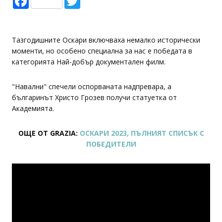
Тазгодишните Оскари включваха немалко исторически
моменти, но особено специална за нас е победата в
категорията Най-добър документален филм.
"Навални" спечели оспорваната надпревара, а
българинът Христо Грозев получи статуетка от
Академията.
ОЩЕ ОТ GRAZIA:
ОСКАРИ 2023, ПЪЛНИЯТ СПИСЪК С
ПОБЕДИТЕЛИ