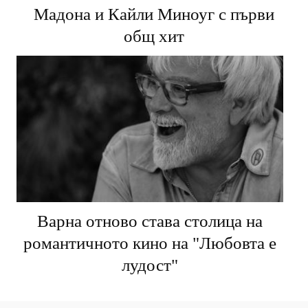
Мадона и Кайли Миноуг с първи
общ хит
Варна отново става столица на
романтичното кино на "Любовта е
лудост"