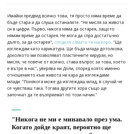
Имайки предвид всичко това, тя просто няма време да
бъде стара и да слуша останалите. "Не мисля за живота
си в цифри. Първо, никога няма да остарея, защото
нямам време да остарея. Не мога да спра достатъчно
дълго, за да остарея",
споделя самата тя наскоро
. "Ще
изглеждам като карикатура. Ще бъда млада дотолкова,
доколкото ми позволяват пластичните хирурзи, но
мисля, че повече от всичко, става въпрос за това, което
е вътре в нас", уверява ни Доли, според която именно
отношението към живота ни кара да изглеждаме
млади. "Понякога може да изглеждаш млад, в случай че
се чувстваш така. Тогава другите хора също ще
започнат да те възприемат по този начин."
"Никога не ми е минавало през ума.
Когато дойде краят, вероятно ще