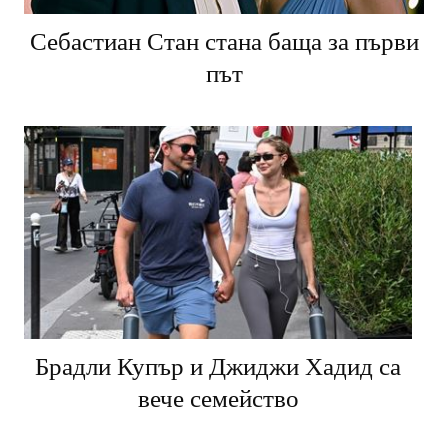
Себастиан Стан стана баща за първи
път
Брадли Купър и Джиджи Хадид са
вече семейство