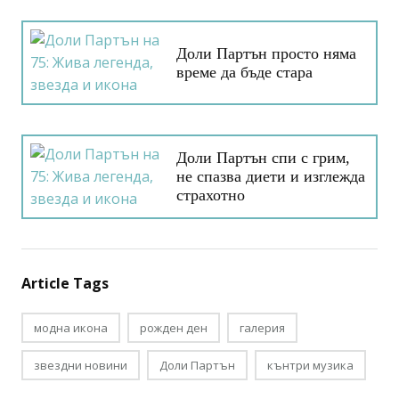
Доли Партън просто няма
време да бъде стара
Доли Партън спи с грим,
не спазва диети и изглежда
страхотно
Article Tags
модна икона
рожден ден
галерия
звездни новини
Доли Партън
кънтри музика