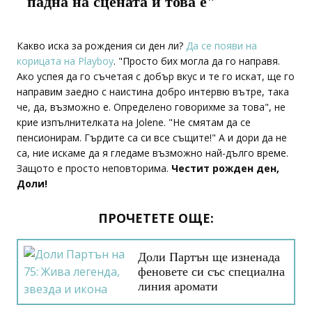
падна на сцената и това е"
Какво иска за рождения си ден ли?
Да се появи на
корицата на Playboy
. "Просто бих могла да го направя.
Ако успея да го съчетая с добър вкус и те го искат, ще го
направим заедно с наистина добро интервю вътре, така
че, да, възможно е. Определено говорихме за това", не
крие изпълнителката на Jolene. "Не смятам да се
пенсионирам. Гърдите са си все същите!" А и дори да не
са, ние искаме да я гледаме възможно най-дълго време.
Защото е просто неповторима.
Честит рожден ден,
Доли!
ПРОЧЕТЕТЕ ОЩЕ:
Доли Партън ще изненада
феновете си със специална
линия аромати