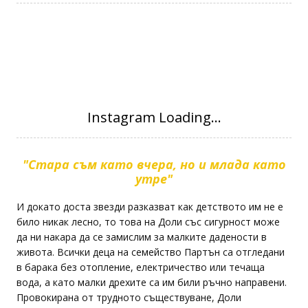
"Стара съм като вчера, но и млада като
утре"
И докато доста звезди разказват как детството им не е
било никак лесно, то това на Доли със сигурност може
да ни накара да се замислим за малките дадености в
живота. Всички деца на семейство Партън са отгледани
в барака без отопление, електричество или течаща
вода, а като малки дрехите са им били ръчно направени.
Провокирана от трудното съществуване, Доли