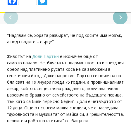
"Надявам се, хората разбират, че под косите има мозък,
а под гърдите – сърце"
Животът на
Доли Партън
е иконичен още от
самото начало. Не, блясъкът, шармантността и звездния
ореол над платинено русата коса не са заложени в
генетичния ѝ код. Даже напротив. Партън се появява на
бял свят на 19 януари преди 75 години, а провинциалният
лекар, който осъществява раждането, получава чувал
царевично брашно от семейството на бъдещата певица,
тъй като са били "мръсно бедни". Доли е четвъртото от
12 деца. Още от съвсем малка споделя, че е наследила
"духовността и музиката" от майка си, а "решителността,
нервите и работната етика" от баща си.