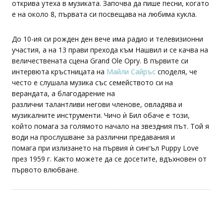
открива утеха в музиката. Започва да пише песни, когато
е на около 8, първата си посвещава на любима кукла.
До 10-ия си рожден ден вече има радио и телевизионни
участия, а на 13 прави прехода към Нашвил и се качва на
величествената сцена Grand Ole Opry. В първите си
интервюта кръстницата на
Майли Сайръс
споделя, че
често е слушала музика със семейството си на
верандата, а благодарение на
различни талантливи негови членове, овладява и
музикалните инструменти. Чичо ѝ Бил обаче е този,
който помага за голямото начало на звездния път. Той я
води на прослушване за различни предавания и
помага при излизането на първия ѝ сингъл Puppy Love
през 1959 г. Както можете да се досетите, вдъхновен от
първото влюбване.