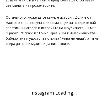
връзката си с мъжа, който предпочита да стои извън
светлината на прожекторите.
Останалото, може да се каже, е история. Доли е от
малкото хора, получавали номинации за четирите най-
престижни награди в историята на шоубизнеса - "Еми",
"Грами", "Оскар" и "Тони". През 2004 г. Американската
библиотека я удостоява с приза "Жива легенда", а тя не
спира да прави музика и да пише книги.