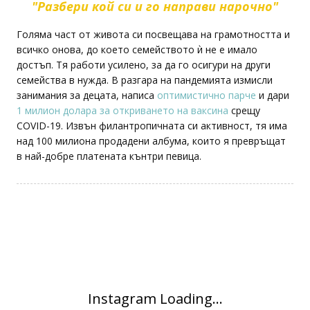
"Разбери кой си и го направи нарочно"
Голяма част от живота си посвещава на грамотността и
всичко онова, до което семейството ѝ не е имало
достъп. Тя работи усилено, за да го осигури на други
семейства в нужда. В разгара на пандемията измисли
занимания за децата, написа
оптимистично парче
и дари
1 милион долара за откриването на ваксина
срещу
COVID-19. Извън филантропичната си активност, тя има
над 100 милиона продадени албума, които я превръщат
в най-добре платената кънтри певица.