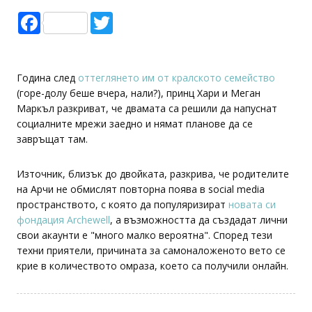
Facebook
Twitter
Година след
оттеглянето им от кралското семейство
(горе-долу беше вчера, нали?), принц Хари и Меган
Маркъл разкриват, че двамата са решили да напуснат
социалните мрежи заедно и нямат планове да се
завръщат там.
Източник, близък до двойката, разкрива, че родителите
на Арчи не обмислят повторна поява в social media
пространството, с която да популяризират
новата си
фондация Archewell
, а възможността да създадат лични
свои акаунти е "много малко вероятна". Според тези
техни приятели, причината за самоналоженото вето се
крие в количеството омраза, което са получили онлайн.