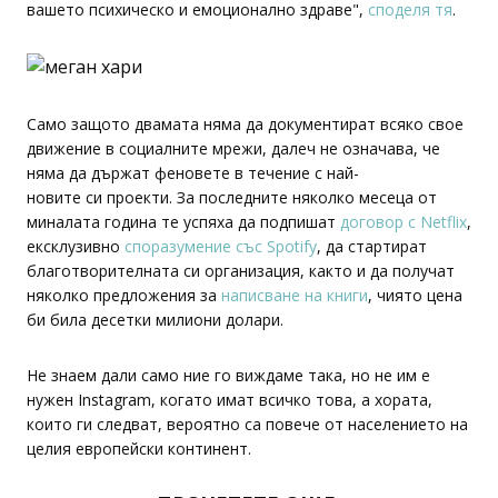
вашето психическо и емоционално здраве",
споделя тя
.
Само защото двамата няма да документират всяко свое
движение в социалните мрежи, далеч не означава, че
няма да държат феновете в течение с най-
новите си проекти. За последните няколко месеца от
миналата година те успяха да подпишат
договор с Netflix
,
ексклузивно
споразумение със Spotify
, да стартират
благотворителната си организация, както и да получат
няколко предложения за
написване на книги
, чиято цена
би била десетки милиони долари.
Не знаем дали само ние го виждаме така, но не им е
нужен Instagram, когато имат всичко това, а хората,
които ги следват, вероятно са повече от населението на
целия европейски континент.