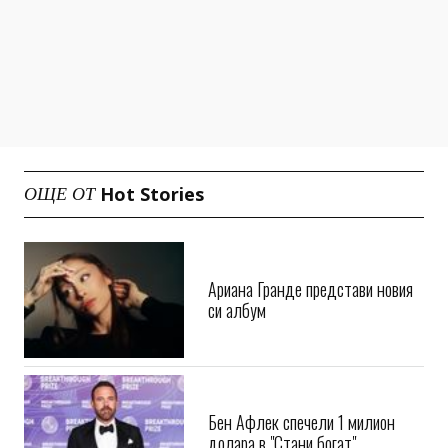
Hot Stories
ОЩЕ ОТ
Ариана Гранде представи новия
си албум
Бен Афлек спечели 1 милион
долара в "Стани богат"