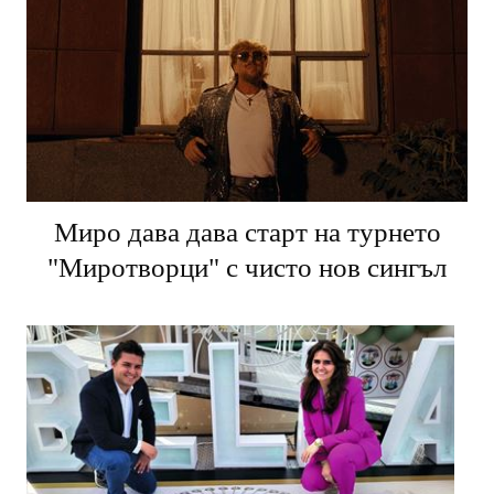
Миро дава дава старт на турнето
"Миротворци" с чисто нов сингъл