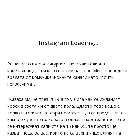
Решението им със сигурност не е чак толкова
изненадващо, тъй като съвсем наскоро Меган определи
вредата от комуникационните канали като "почти
неизлечима".
"Казаха ми, че през 2019-а съм била най-обижданият
човек в света - и от двата пола. Цялото това нещо е
толкова голямо, че дори не можете да си представите
какво е чувството. Хората в онлайн пространството не
се интересуват дали сте на 15 или 25, те просто ще
казват неща за вас, които не са верни и ще влияят на