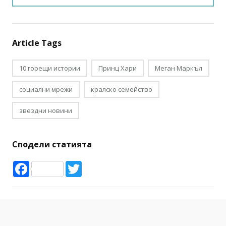
Article Tags
10 горещи истории
Принц Хари
Меган Маркъл
социални мрежи
кралско семейство
звездни новини
Сподели статията
Facebook
Twitter